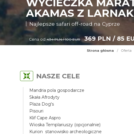
WYCIECZKA MARAT
AKAMAS Z LARNAK
Najlepsze safari off-road na Cyprze
369 PLN / 85 E
Cena od
434 PLN / 100 EUR
Strona główna
/
Oferta
NASZE CELE
Mandria pola gospodarcze
Skała Afrodyty
Plaża Dog's
Pisouri
Klif Cape Aspro
Wioska Templariuszy (opcjonalnie)
Kurion stanowisko archeologiczne