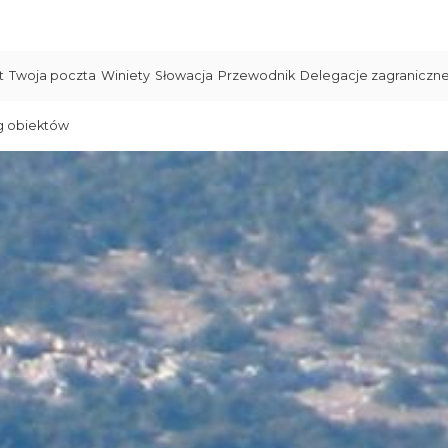
t
Twoja poczta
Winiety
Słowacja
Przewodnik
Delegacje zagraniczn
g obiektów