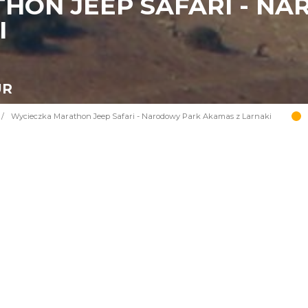
HON JEEP SAFARI - N
I
UR
/
Wycieczka Marathon Jeep Safari - Narodowy Park Akamas z Larnaki