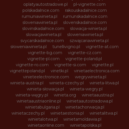
oplatyautostradowe.pl
pl-vignette.com
polskadalnice.com
rakouskadalnice.com
rumuniawinieta.pl
rumunskadalnice.com
sloveniawinieta.pl
slovenskadalnice.com
slovinskadalnice.com
slowacja-winieta.pl
slowacjawinieta.pl
sloweniawinieta.pl
svycarskadalnice.com
szwajcariawinieta.pl
słoweniawinieta.pl
tunellivigno.pl
vignette-at.com
vignette-bg.com
vignette-cz.com
vignette-pl.com
vignette-poland.pl
vignette-ro.com
vignette-si.com
vignette.pl
vignettepoland.pl
vinetki.pl
vinietaelectronica.com
vinieteelectronice.com
wegrywinieta.pl
winieta-austria.pl
winieta-czechy.pl
winieta-litwa.pl
winieta-słowacja.pl
winieta-wegry.pl
winieta-węgry.pl
winieta.org
winietaaustria.pl
winietaaustriaonline.pl
winietaautostradowa.pl
winietabulgaria.pl
winietachorwacja.pl
winietaczechy.pl
winietaestonia.pl
winietalitwa.pl
winietalotwa.pl
winietamoldawia.pl
winietaonline.com
winietapolska.pl