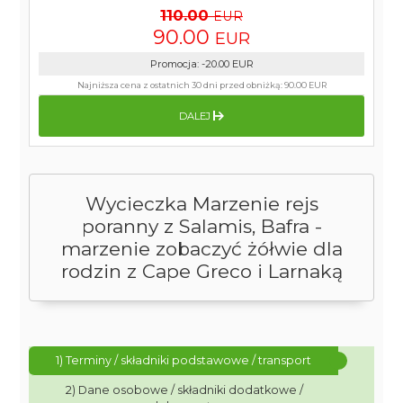
110.00
EUR
90.00
EUR
Promocja
:
-20.00
EUR
Najniższa cena z ostatnich 30 dni przed obniżką:
90.00 EUR
DALEJ
Wycieczka Marzenie rejs
poranny z Salamis, Bafra -
marzenie zobaczyć żółwie dla
rodzin z Cape Greco i Larnaką
1) Terminy / składniki podstawowe / transport
2) Dane osobowe / składniki dodatkowe /