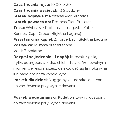
Czas trwania rejsu:
10:00-13:30
Czas trwania wycieczki:
3,5 godziny
Statek odpływa z:
Protaras Pier, Protaras
Statek powraca do:
Protaras Pier, Protaras
Trasa:
Wybrzeże Protaras, Famagusta, Zatoka
Konnos, Cape Greco (Błękitna Laguna)
Przystanki na kąpiel:
2, Turtle Bay i Błękitna Laguna
Rozrywka:
Muzyka przestrzenna
WiFi:
Bezpłatne
Bezpłatne jedzenie i 1 napój:
Kurczak z grilla,
frytki, pourgouri, sałatka, chleb i Tatziki. W dowolnym
momencie rejsu możesz delektować się lampką wina
lub napojem bezalkoholowym.
Posiłek dla dzieci:
Nuggetsy z kurczaka, dostępne
do zamówienia przy wymeldowaniu.
Posiłek wegetariański:
Kotlet warzywny, dostępny
do zamówienia przy wymeldowaniu.