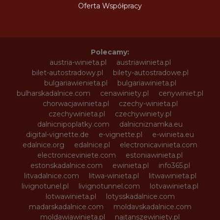
Oferta Współpracy
Polecamy:
austria-winieta.pl
austriawinieta.pl
bilet-autostradowy.pl
bilety-autostradowe.pl
bulgariawienieta.pl
bulgariawinieta.pl
bulharskadalnice.com
cenawiniety.pl
cenywiniet.pl
chorwacjawinieta.pl
czechy-winieta.pl
czechywinieta.pl
czechywiniety.pl
dalnicnipoplatky.com
dalnicniznamka.eu
digital-vignette.de
e-vignette.pl
e-winieta.eu
edalnice.org
edalnice.pl
electronicavinieta.com
electroniceviniete.com
estoniawinieta.pl
estonskadalnice.com
ewinieta.pl
info365.pl
litvadalnice.com
litwa-winieta.pl
litwawinieta.pl
livignotunel.pl
livignotunnel.com
lotvawinieta.pl
lotwawinieta.pl
lotysskadalnice.com
madarskadalnice.com
moldavskadalnice.com
moldawiawinieta.pl
najtanszewiniety.pl