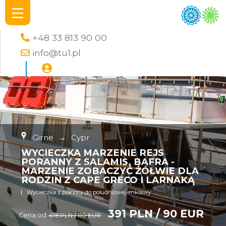
+48 33 813 90 00
info@tu1.pl
Girne
→
Cypr
WYCIECZKA MARZENIE REJS
PORANNY Z SALAMIS, BAFRA -
MARZENIE ZOBACZYĆ ŻÓŁWIE DLA
RODZIN Z CAPE GRECO I LARNAKĄ
Wycieczka z północy do południowej enklawy
391 PLN / 90 EUR
Cena od
478 PLN / 110 EUR