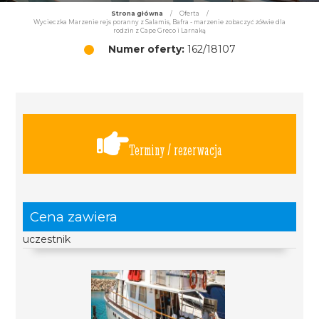
Strona główna
/
Oferta
/
Wycieczka Marzenie rejs poranny z Salamis, Bafra - marzenie zobaczyć żółwie dla
rodzin z Cape Greco i Larnaką
Numer oferty:
162/18107
Terminy / rezerwacja
Cena zawiera
uczestnik