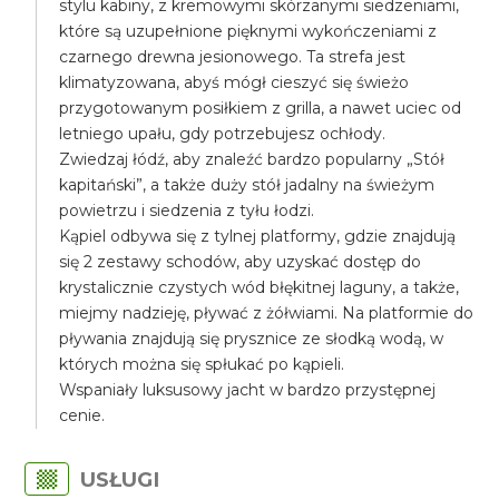
stylu kabiny, z kremowymi skórzanymi siedzeniami,
które są uzupełnione pięknymi wykończeniami z
czarnego drewna jesionowego. Ta strefa jest
klimatyzowana, abyś mógł cieszyć się świeżo
przygotowanym posiłkiem z grilla, a nawet uciec od
letniego upału, gdy potrzebujesz ochłody.
Zwiedzaj łódź, aby znaleźć bardzo popularny „Stół
kapitański”, a także duży stół jadalny na świeżym
powietrzu i siedzenia z tyłu łodzi.
Kąpiel odbywa się z tylnej platformy, gdzie znajdują
się 2 zestawy schodów, aby uzyskać dostęp do
krystalicznie czystych wód błękitnej laguny, a także,
miejmy nadzieję, pływać z żółwiami. Na platformie do
pływania znajdują się prysznice ze słodką wodą, w
których można się spłukać po kąpieli.
Wspaniały luksusowy jacht w bardzo przystępnej
cenie.
USŁUGI