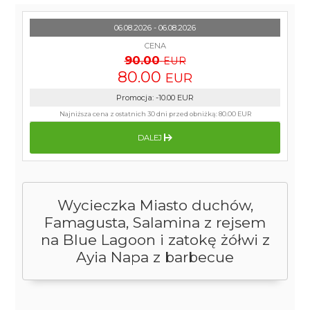
06.08.2026 - 06.08.2026
CENA
90.00
EUR
80.00
EUR
Promocja
:
-10.00
EUR
Najniższa cena z ostatnich 30 dni przed obniżką:
80.00 EUR
DALEJ
Wycieczka Miasto duchów,
Famagusta, Salamina z rejsem
na Blue Lagoon i zatokę żółwi z
Ayia Napa z barbecue