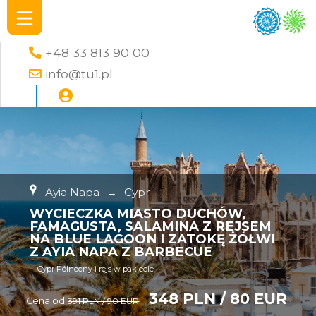
+48 33 813 90 00
info@tu1.pl
Ayia Napa
→
Cypr
WYCIECZKA MIASTO DUCHÓW,
FAMAGUSTA, SALAMINA Z REJSEM
NA BLUE LAGOON I ZATOKĘ ŻÓŁWI
Z AYIA NAPA Z BARBECUE
Cypr Północny i rejs w pakiecie
348 PLN / 80 EUR
Cena od
391 PLN / 90 EUR