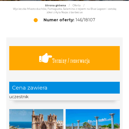
Strona główna
/
Oferta
/
Wycieczka Miasto duchów, Famagusta, Salamina z rejsem na Blue Lagoon i zatokę
żółwi z Ayia Napa z barbecue
Numer oferty:
146/18107
Terminy / rezerwacja
Cena zawiera
uczestnik