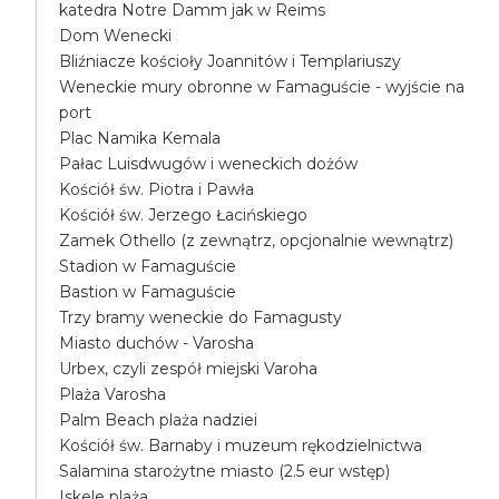
katedra Notre Damm jak w Reims
Dom Wenecki
Bliźniacze kościoły Joannitów i Templariuszy
Weneckie mury obronne w Famaguście - wyjście na
port
Plac Namika Kemala
Pałac Luisdwugów i weneckich dożów
Kościół św. Piotra i Pawła
Kościół św. Jerzego Łacińskiego
Zamek Othello (z zewnątrz, opcjonalnie wewnątrz)
Stadion w Famaguście
Bastion w Famaguście
Trzy bramy weneckie do Famagusty
Miasto duchów - Varosha
Urbex, czyli zespół miejski Varoha
Plaża Varosha
Palm Beach plaża nadziei
Kościół św. Barnaby i muzeum rękodzielnictwa
Salamina starożytne miasto (2.5 eur wstęp)
Iskele plaża