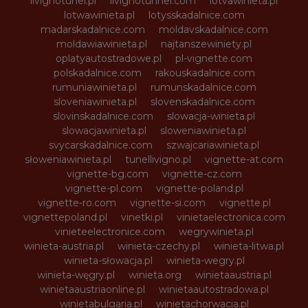
livignotunel.pl
livignotunnel.com
lotvawinieta.pl
lotwawinieta.pl
lotysskadalnice.com
madarskadalnice.com
moldavskadalnice.com
moldawiawinieta.pl
najtanszewiniety.pl
oplatyautostradowe.pl
pl-vignette.com
polskadalnice.com
rakouskadalnice.com
rumuniawinieta.pl
rumunskadalnice.com
sloveniawinieta.pl
slovenskadalnice.com
slovinskadalnice.com
slowacja-winieta.pl
slowacjawinieta.pl
sloweniawinieta.pl
svycarskadalnice.com
szwajcariawinieta.pl
słoweniawinieta.pl
tunellivigno.pl
vignette-at.com
vignette-bg.com
vignette-cz.com
vignette-pl.com
vignette-poland.pl
vignette-ro.com
vignette-si.com
vignette.pl
vignettepoland.pl
vinetki.pl
vinietaelectronica.com
vinieteelectronice.com
wegrywinieta.pl
winieta-austria.pl
winieta-czechy.pl
winieta-litwa.pl
winieta-słowacja.pl
winieta-wegry.pl
winieta-węgry.pl
winieta.org
winietaaustria.pl
winietaaustriaonline.pl
winietaautostradowa.pl
winietabulgaria.pl
winietachorwacja.pl